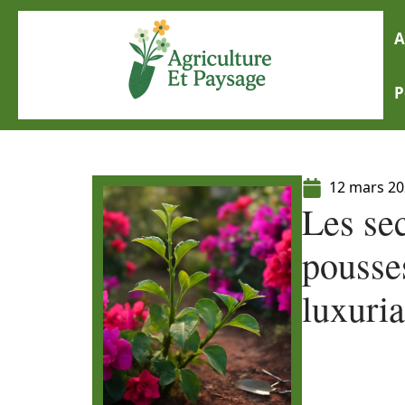
A
P
12 mars 2
Les sec
pousses
luxuria