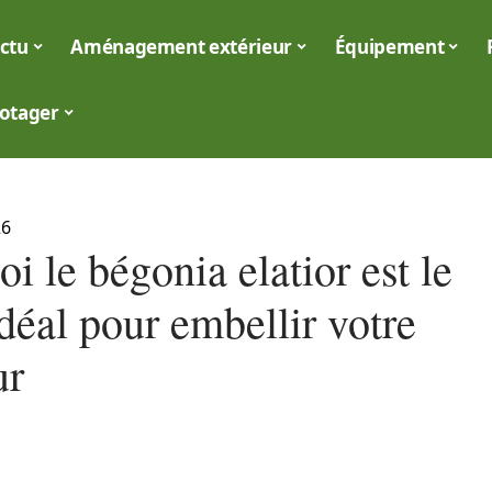
ctu
Aménagement extérieur
Équipement
otager
26
i le bégonia elatior est le
déal pour embellir votre
ur