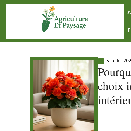
A
P
5 juillet 20
Pourquo
choix i
intérie