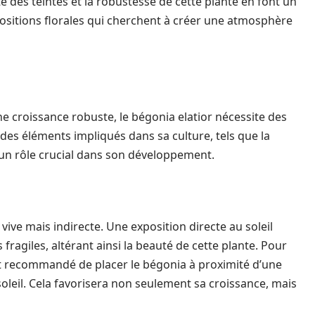
ité des teintes et la robustesse de cette plante en font un
ositions florales qui cherchent à créer une atmosphère
e croissance robuste, le bégonia elatior nécessite des
 des éléments impliqués dans sa culture, tels que la
t un rôle crucial dans son développement.
ive mais indirecte. Une exposition directe au soleil
 fragiles, altérant ainsi la beauté de cette plante. Pour
t recommandé de placer le bégonia à proximité d’une
 soleil. Cela favorisera non seulement sa croissance, mais