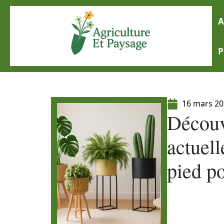
A
P
16 mars 2
Découv
actuell
pied po