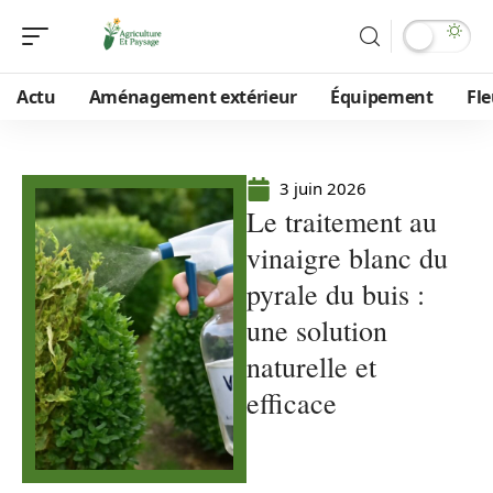
Actu
Aménagement extérieur
Équipement
Fle
3 juin 2026
Le traitement au
vinaigre blanc du
pyrale du buis :
une solution
naturelle et
efficace