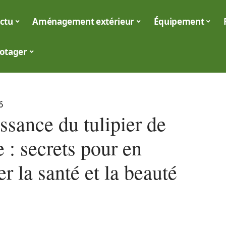
ctu
Aménagement extérieur
Équipement
otager
6
ssance du tulipier de
e : secrets pour en
er la santé et la beauté