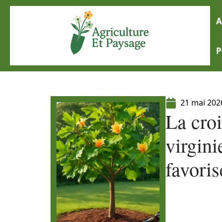
A
P
21 mai 202
La croi
virgini
favoris