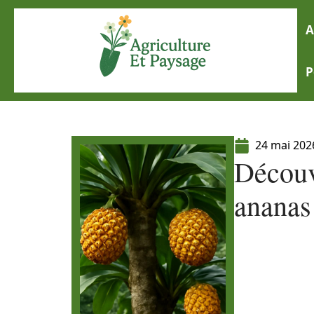
A
P
24 mai 202
Découv
ananas 