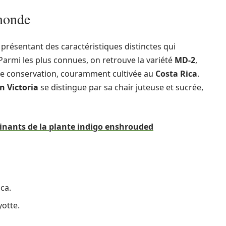
 monde
 présentant des caractéristiques distinctes qui
. Parmi les plus connues, on retrouve la variété
MD-2
,
de conservation, couramment cultivée au
Costa Rica
.
 Victoria
se distingue par sa chair juteuse et sucrée,
cinants de la plante indigo enshrouded
ca.
yotte.