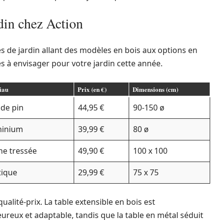
rdin chez Action
s de jardin allant des modèles en bois aux options en
es à envisager pour votre jardin cette année.
iau
Prix (en €)
Dimensions (cm)
 de pin
44,95 €
90-150 ø
minium
39,99 €
80 ø
ne tressée
49,90 €
100 x 100
tique
29,99 €
75 x 75
alité-prix. La table extensible en bois est
ureux et adaptable, tandis que la table en métal séduit