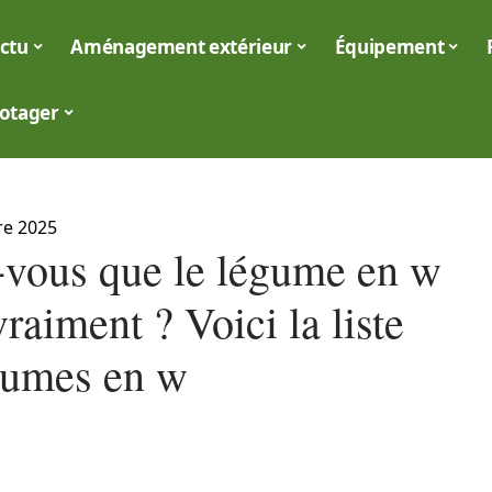
ctu
Aménagement extérieur
Équipement
otager
re 2025
-vous que le légume en w
vraiment ? Voici la liste
gumes en w