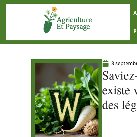
A
P
8 septemb
Saviez
existe 
des lé