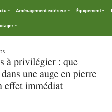
ctu
Aménagement extérieur
Équipement
otager
025
s à privilégier : que
 dans une auge en pierre
n effet immédiat