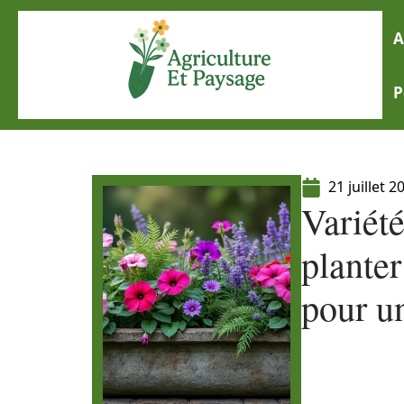
A
P
21 juillet 2
Variété
planter
pour u