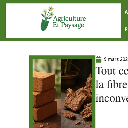
A
P
9 mars 202
Tout c
la fibr
inconv