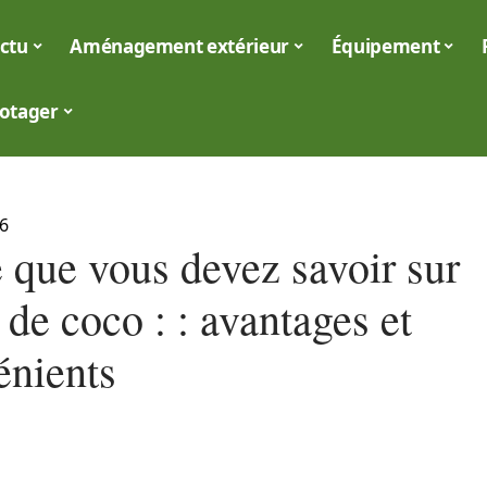
ctu
Aménagement extérieur
Équipement
otager
6
e que vous devez savoir sur
e de coco : : avantages et
énients