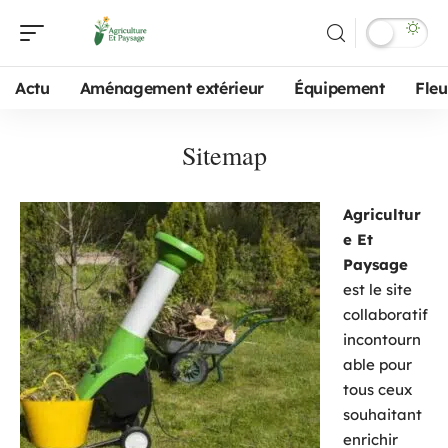
Actu
Aménagement extérieur
Équipement
Fleu
Sitemap
Agricultur
e Et
Paysage
est le site
collaboratif
incontourn
able pour
tous ceux
souhaitant
enrichir