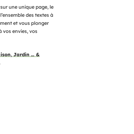
, sur une unique page, le
e l’ensemble des textes à
dement et vous plonger
à vos envies, vos
ison, Jardin … &
…